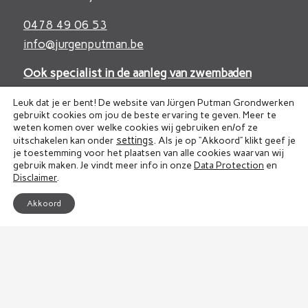
0478 49 06 53
info@jurgenputman.be
Ook specialist in de aanleg van zwembaden
Leuk dat je er bent! De website van Jürgen Putman Grondwerken
gebruikt cookies om jou de beste ervaring te geven. Meer te
weten komen over welke cookies wij gebruiken en/of ze
settings
.
uitschakelen kan onder
Als je op “Akkoord” klikt geef je
je toestemming voor het plaatsen van alle cookies waarvan wij
Vrijblijvende offerte voor jouw
gebruik maken. Je vindt meer info in onze
Data Protection
en
grondwerken en verhardingswerken
Disclaimer
.
Vraag je
gratis offerte
aan
Akkoord
2026 © Jürgen Putman BV |
Data Protection
|
Disclaimer